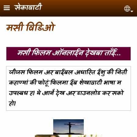
Skip to main content
सेकावाटी
Sel
मसी विडिओ
मसी फिलम ऑनलाईन देखबा ताँई…
जीजस फिलम अर बाईबल अधारित ईशु की निती
कहाण्यां की फोटूं फिलमा ईब शेखावाटी भाषा म
उपल्बध ह। थे आनै देख अर डाउनलोड कर सको
हो।