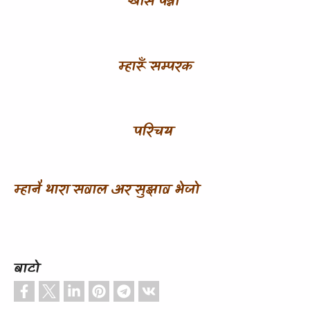
खास पन्नो
म्हारूँ सम्परक
परिचय
म्हानै थारा सवाल अर सुझाव भेजो
बाटो