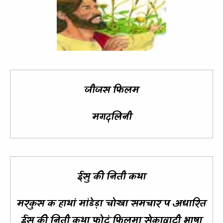
जीजस फिलम
मगदलिनी
ईसु की निती कथा
मरकुस क हाथां मांडेड़ा चोखा समचार प अधारित
ईसु की निती कथा फोटूं फिलमा सेकावाटी भाषा