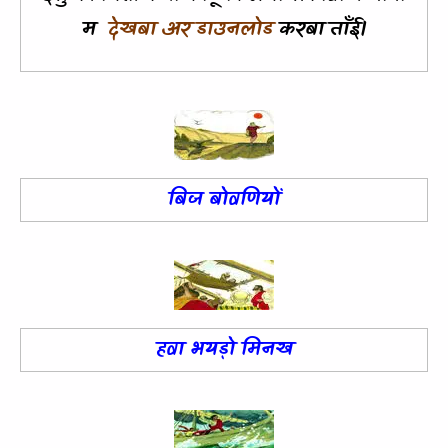
म
देखबा अर डाउनलोड
करबा ताँई।
बिज बोवणियों
हवा भयड़ो मिनख