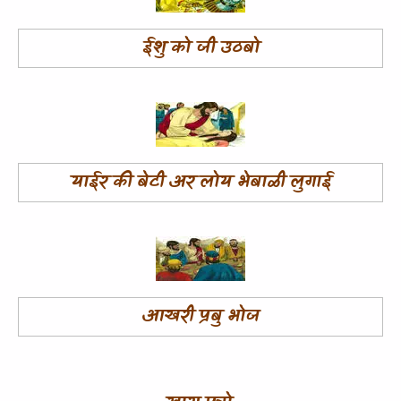
ईशु को जी उठबो
याईर की बेटी अर लोय भेबाळी लुगाई
आखरी प्रबु भोज