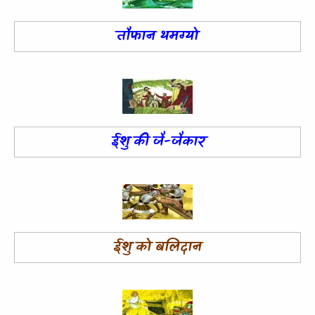
तौफान थमग्यो
ईशु की जै-जैकार
ईशु को बलिदान