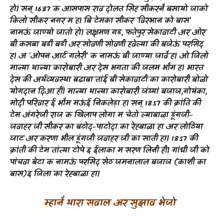
हो।
सन्
1687
क
आसपास
राव
दोलत
सिंह
सीकरनै
बसायो
जाको
किलो
सीकर
नगर
म
ह।
बि
टेमका
सीकर
'
विरभान
को
बास
'
नामऊं
जाण्यो
जातो
हो।
लक्षमण
गड
,
फतेपुर
सेकावाटी
अर
ओर
बी
कसबा
बडी
बडी
अर
सोवणी
सोवणी
हवेल्या
की
बजेऊं
परसिद
ह।
अ
'
ओपन
आर्ट
गलेरी
'
क
नामऊं
बी
जाण्या
जावै
ह। ओ
जिलो
मान्या
थान्या
कारोबारी
अर
देस
भगता
की
जलम
भौम
ह।
भारत
देस
की
अर्थव्यवस्था
बढाबा
तांई
बी
सेकावाटी
का
कारोबारी
बोळो
योगदान
दिआ
हीं।
मान्या
थान्या
कारोबारी
जंय्यां
बजाज
,
गोयंका
,
मोदी
परिवार
ई
भौम
मऊंई
निकलेड़ा
ह।
सन्
‌ 1857
की
क्रांति
की
टेम
अंगरेजी
राज
क
खिलाप
लोगा
म
चेतो
ल्याबाळा
डूंगजी
-
जवाहर
जी
सीकर
का
बठोद
-
पाटोदा
का
रेह्बाळा
हा
अर
लोठिया
जाट
अर
करणा
भील
डूंगजी
जवाहर
जी
का
साती
हा।
1857
की
क्रांती
की
टेम
तांत्या
टोपे
इ
ईलाका
म
सरण
लिनी
ही।
गांधी
जी
को
पांचवा
बेटा
क
नामऊं
परसिद
सेठ
जमनालाल
बजाज
(
काशी
का
बास
)
इ
जिला
का
रेह्बाळा
हा।
म्हानै थारा सवाल अर सुझाव भेजो