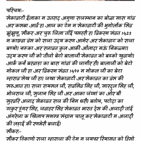
परिचय
:-
सेकावाटी
ईलाका
म
उतराद
अगुणा
राजस्थान
का
बोळा
सारा
गांव
अर
कसबा
आवै
ह।
आज
का
टेम
म
सेकावाटी
की
भुगोलौक
सिंव
झुंझुणू
,
सीकर
अर
चुरु
जिला
ताँई
पसररी
ह।
विकरम
संवत
1423
म
काछवा
वंस
को
राजा
उदय
करण
आमेर
अर
सेकावाट
को
राजा
बण्यो।
नरूका
अर
रजावत
कुल
आकी
औलादा
मऊं
निकळ्या।
उदय
करण
जी
को
तीजो
बेटो
बालाजी
सेकावत
को
बडको
खुवायो।
आकै
कनै
बरवाड़ा
का
बारा
गांवां
की
जागीर
ही।
बालाजी
को
बेटो
मोकल
जी
हा
अर
विकरम
संवत
1490
म
मोकल
जी
का
बेटा
म्हाराव
सेख
जी
हा।
जखा
सेकावाटी
अर
सेकावत
का
वंस
की
सरुआत
हा।
राजा
रायसल
जी
,
रावसिव
सिंह
जी
,
सारदुल
सिंह
जी
,
भोजराज
जी
,
सुजान
सिंह
जी
अर
आका
जंय्यां
का
ओर
बी
सुरवरि
अजाद
सेकावत
राज
की
निम
धरी।
बठोथ
,
पटोदा
का
ठाकुर
डूंगर
सिंह
,
जवाहर
सिंह
सेकावत
भारत
देस
की
अजादी
तांई
अंगरेजा
क
खिलाप
सशस्त्र
संग्राम
चालू
कर
सेकावाटी
म
अजादी
की
लड़ाई
की
रणभेरी
बजाई।
सीकर
:-
सीकर
ठिकाणो
राजा
म्हाराजा
की
टेम
म
जयपुर
रियासत
को
हिसो